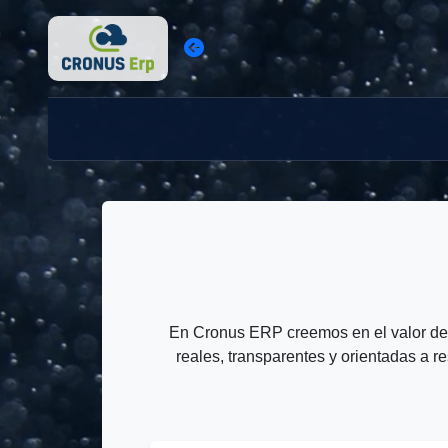
En Cronus ERP creemos en el valor de 
reales, transparentes y orientadas a re