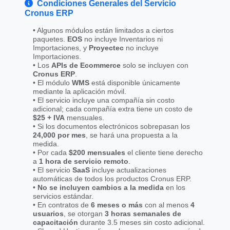
Condiciones Generales del Servicio
Cronus ERP
• Algunos módulos están limitados a ciertos
paquetes.
EOS
no incluye Inventarios ni
Importaciones, y
Proyectec
no incluye
Importaciones.
• Los
APIs de Ecommerce
solo se incluyen con
Cronus ERP
.
• El módulo
WMS
está disponible únicamente
mediante la aplicación móvil.
• El servicio incluye una compañía sin costo
adicional; cada compañía extra tiene un costo de
$25 + IVA
mensuales.
• Si los documentos electrónicos sobrepasan los
24,000 por mes
, se hará una propuesta a la
medida.
• Por cada
$200 mensuales
el cliente tiene derecho
a
1 hora de servicio remoto
.
• El servicio
SaaS
incluye actualizaciones
automáticas de todos los productos Cronus ERP.
•
No se incluyen cambios a la medida
en los
servicios estándar.
• En contratos de
6 meses o más
con al menos
4
usuarios
, se otorgan
3 horas semanales de
capacitación
durante 3.5 meses sin costo adicional.